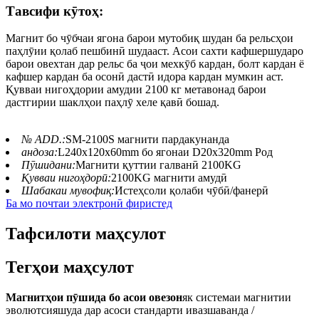
Тавсифи кӯтоҳ:
Магнит бо чӯбчаи ягона барои мутобиқ шудан ба рельсҳои
паҳлӯии қолаб пешбинӣ шудааст. Асои сахти кафшершударо
барои овехтан дар рельс ба ҷои мехкӯб кардан, болт кардан ё
кафшер кардан ба осонӣ дастӣ идора кардан мумкин аст.
Қувваи нигоҳдории амудии 2100 кг метавонад барои
дастгирии шаклҳои паҳлӯ хеле қавӣ бошад.
№ ADD.:
SM-2100S магнити пардакунанда
андоза:
L240x120x60mm бо ягонаи D20x320mm Род
Пӯшидани:
Магнити қуттии галванӣ 2100KG
Қувваи нигоҳдорӣ:
2100KG магнити амудӣ
Шабакаи мувофиқ:
Истеҳсоли қолаби чӯбӣ/фанерӣ
Ба мо почтаи электронӣ фиристед
Тафсилоти маҳсулот
Тегҳои маҳсулот
Магнитҳои пӯшида бо асои овезон
як системаи магнитии
эволютсияшуда дар асоси стандарти ивазшаванда /