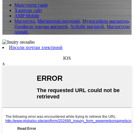
Маҳсулоти гарм
Харитаи сайт
AMP Mobile
Магнитҳо
,
Магнитҳои неодимӣ
,
Муносибати магнитҳо
,
Профили пардаи магнитӣ
,
Асбоби магнитӣ
,
Магнитҳои
доимӣ
,
Ирсоли почтаи электронӣ
IOS
x