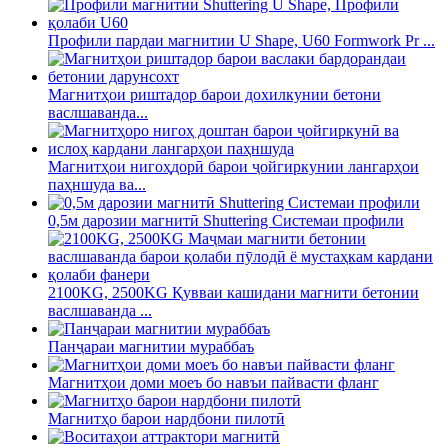
Профили пардаи магнитии U Shape, U60 Formwork Pr ...
Магнитҳои риштадор барои дохилкунии бетони
васлшаванда...
Магнитҳои нигоҳдорӣ барои ҷойгиркунии лангарҳои
паҳншуда ва...
0,5м дарозии магнитӣ Shuttering Системаи профили
2100KG, 2500KG Қувваи кашидани магнити бетонии
васлшаванда ...
Панҷараи магнитии мураббаъ
Магнитҳои доми моеъ бо навъи пайвасти фланг
Магнитҳо барои нардбони пилотӣ