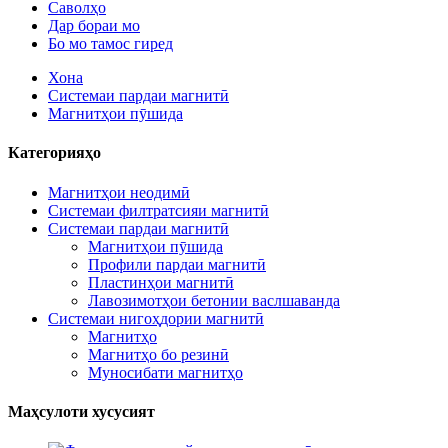
Саволҳо
Дар бораи мо
Бо мо тамос гиред
Хона
Системаи пардаи магнитӣ
Магнитҳои пӯшида
Категорияҳо
Магнитҳои неодимӣ
Системаи филтратсияи магнитӣ
Системаи пардаи магнитӣ
Магнитҳои пӯшида
Профили пардаи магнитӣ
Пластинҳои магнитӣ
Лавозимотҳои бетонии васлшаванда
Системаи нигоҳдории магнитӣ
Магнитҳо
Магнитҳо бо резинӣ
Муносибати магнитҳо
Маҳсулоти хусусият