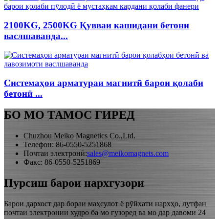
2100KG, 2500KG Қувваи кашидани бетони
васлшаванда...
Системаҳои арматураи магнитӣ барои қолаби
бетонӣ ...
БО МО ТАМОС ГИРЕД
Chuzhou Meiko Magnetics Co.,Ltd.
Телефон: 86-0550-5251868
Почтаи электронӣ:
sales@meikomagnets.com
Факс: 86-0550-5251869
Пурсиш барои нархгузори
Барои дархост дар бораи маҳсулот ё рӯйхати нархҳо, лутфан
почтаи электронии худро ба мо гузоред ва мо дар давоми 24