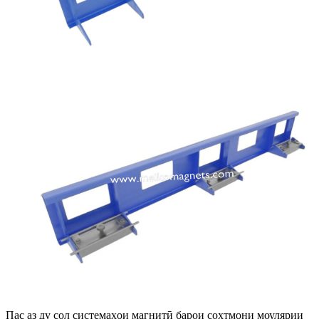
Пас аз ду сол системаҳои магнитӣ барои сохтмони моулярии