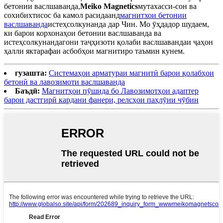
бетонии васлшаванда,
Meiko Magnetics
мутахасси-сон ва
сохибихтисос ба камол расидаанд
магнитхои бетонии
васлшаванда
истеҳсолкунанда дар Чин. Мо ӯҳдадор шудаем,
ки барои корхонаҳои бетонии васлшаванда ва
истеҳсолкунандагони таҷҳизоти қолаби васлшавандаи ҷаҳон
ҳалли яктарафаи асбобҳои магнитиро таъмин кунем.
гузашта:
Системаҳои арматураи магнитӣ барои қолабҳои
бетонӣ ва лавозимоти васлшаванда
Баъдӣ:
Магнитҳои пӯшида бо Лавозимотҳои адаптер
барои дастгирӣ кардани фанери, релсҳои паҳлӯии чӯбин