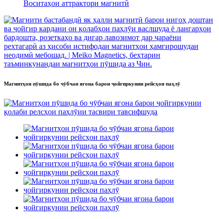
Воситаҳои аттрактори магнитӣ
Магнитҳои пӯшида бо чӯбчаи ягона барои ҷойгиркунии рейсҳои паҳлӯ