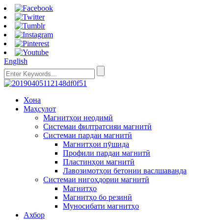
English
Хона
Маҳсулот
Магнитҳои неодимӣ
Системаи филтратсияи магнитӣ
Системаи пардаи магнитӣ
Магнитҳои пӯшида
Профили пардаи магнитӣ
Пластинҳои магнитӣ
Лавозимотҳои бетонии васлшаванда
Системаи нигоҳдории магнитӣ
Магнитҳо
Магнитҳо бо резинӣ
Муносибати магнитҳо
Ахбор