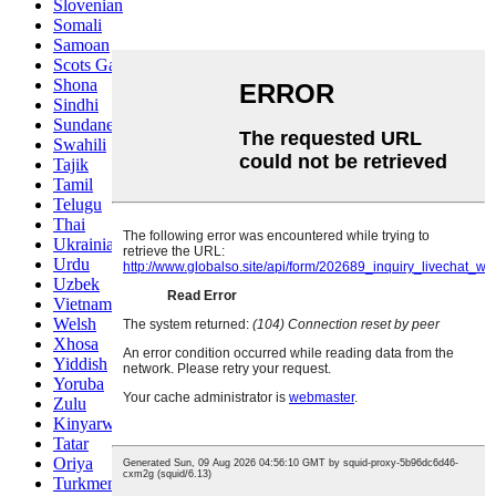
Slovenian
Somali
Samoan
Scots Gaelic
Shona
Sindhi
Sundanese
Swahili
Tajik
Tamil
Telugu
Thai
Ukrainian
Urdu
Uzbek
Vietnamese
Welsh
Xhosa
Yiddish
Yoruba
Zulu
Kinyarwanda
Tatar
Oriya
Turkmen