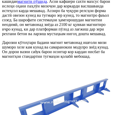
кашидан
магнити пӯшида
. Асои кафшери сахти махсус барои
ислоҳи оҳани паҳлӯи мизоҷон дар коркарди васлшаванда
истеҳсол карда мешавад. Асоиро ба чуқури релсҳои форма
дастӣ овезон кунед ва тугмаро зер кунед, то магнитро фаъол
созед. Ба шарофати системаҳои ҳамгирошудаи магнитии
неодимӣ, он метавонад зиёда аз 2100 кг қувваи магнитиро
иҷро кунад, ки дар платформаи пӯлод аз лағжиш дар зери
рехтани бетон ва ларзиш мустаҳкам нигоҳ дошта мешавад.
Дарозии кӯтоҳтари бадани магнит метавонад ишғоли мизи
шуморо хеле кам кунад ва самаранокии модулро зиёд кунад.
Он дорои вазни сабук барои осонтар кор кардан нисбат ба
магнитҳои стандартии тугмаҳои қолабӣ мебошад.