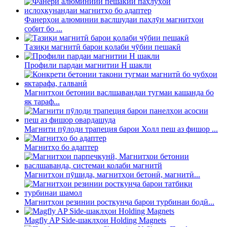
Фанерҳои алюминии васлшудаи паҳлӯи магнитҳои
собит бо ...
Тазиқи магнитӣ барои қолаби чӯбии пешакӣ
Профили пардаи магнитии H шакли
Магнитҳои бетонии васлшавандаи тугмаи кашанда бо
як тараф...
Магнити пӯлоди трапеция барои Холл пеш аз фишор ...
Магнитҳо бо адаптер
Магнитҳои пӯшида, магнитҳои бетонӣ, магнитӣ...
Магнитҳои резинии росткунҷа барои турбинаи бодӣ...
Magfly AP Side-шаклҳои Holding Magnets