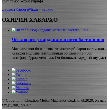
соат тамос хоҳем гирифт.
Дархост барои рӯйхати нархҳо
ОХИРИН ХАБАРҲО
Чӣ тавр озод кардани магнити бастани нон
Магнити нон бо лавозимоти адаптерӣ барои истеҳсоли
ҷузъҳои модулии васлшаванда бо фанери ё чӯбӣ
истифода бурда мешавад. Он бодиққат тарҳрезӣ шудааст
...
© Copyright - Chuzhou Meiko Magnetics Co.,Ltd. db2020. Ҳамаи
ҳуқуқ маҳфуз аст.