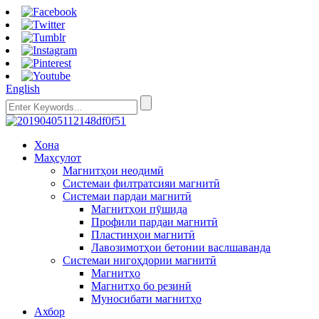
English
Хона
Маҳсулот
Магнитҳои неодимӣ
Системаи филтратсияи магнитӣ
Системаи пардаи магнитӣ
Магнитҳои пӯшида
Профили пардаи магнитӣ
Пластинҳои магнитӣ
Лавозимотҳои бетонии васлшаванда
Системаи нигоҳдории магнитӣ
Магнитҳо
Магнитҳо бо резинӣ
Муносибати магнитҳо
Ахбор