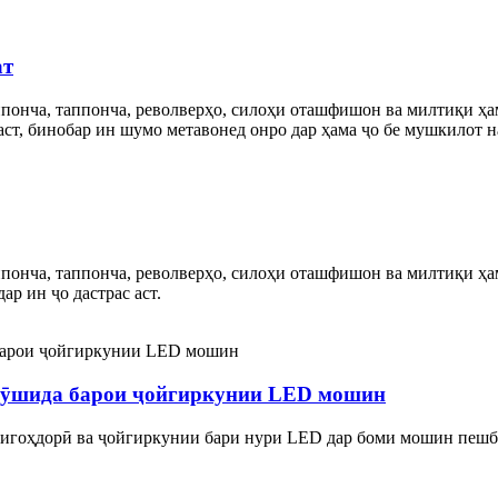
ат
понча, таппонча, револверҳо, силоҳи оташфишон ва милтиқи ҳам
аст, бинобар ин шумо метавонед онро дар ҳама ҷо бе мушкилот н
понча, таппонча, револверҳо, силоҳи оташфишон ва милтиқи ҳам
р ин ҷо дастрас аст.
пӯшида барои ҷойгиркунии LED мошин
игоҳдорӣ ва ҷойгиркунии бари нури LED дар боми мошин пешб