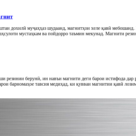
агнит
иштаи дохилӣ муҷаҳҳаз шудаанд, магнитҳои хеле қавӣ мебошанд.
аҳсулоти мустаҳкам ва пойдорро таъмин мекунад. Магнити резин
ши резинии берунӣ, ин навъи магнити деги барои истифода дар р
арои барномаҳое тавсия медиҳад, ки қувваи магнитии қавӣ лозим