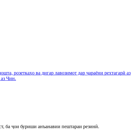
ст, ба ҷои буриши анъанавии пештараи резинӣ.