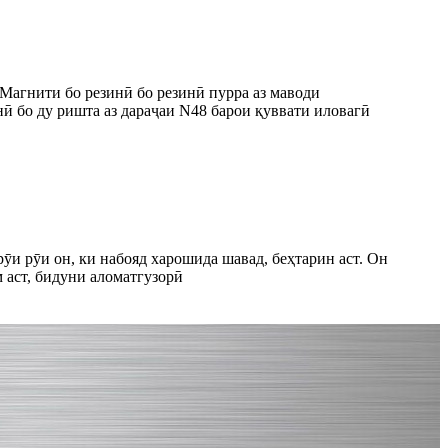
 Магнити бо резинӣ бо резинӣ пурра аз маводи
ӣ бо ду ришта аз дараҷаи N48 барои қуввати иловагӣ
ӯи рӯи он, ки набояд харошида шавад, беҳтарин аст. Он
 аст, бидуни аломатгузорӣ