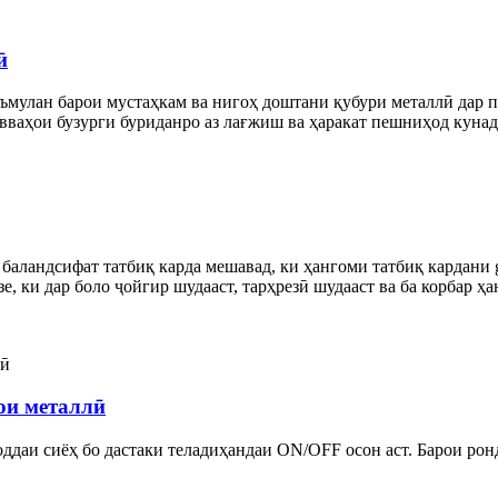
ӣ
ъмулан барои мустаҳкам ва нигоҳ доштани қубури металлӣ дар п
ваҳои бузурги буриданро аз лағжиш ва ҳаракат пешниҳод кунад. 
ландсифат татбиқ карда мешавад, ки ҳангоми татбиқ кардани g
озе, ки дар боло ҷойгир шудааст, тарҳрезӣ шудааст ва ба корба
ои металлӣ
ддаи сиёҳ бо дастаки теладиҳандаи ON/OFF осон аст. Барои рон