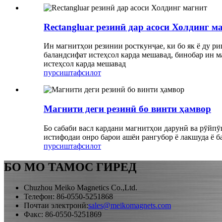
Rectangluar резинӣ дар асоси Холдинг м
Ин магнитҳои резинии росткунҷае, ки бо як ё ду р
баландсифат истеҳсол карда мешавад, бинобар ин м
истеҳсол карда мешавад
пурсиш
тафсилот
Магнити деги резинӣ бо винти ҳамвор
Бо сабаби васл кардани магнитҳои дарунӣ ва рӯйпӯ
истифодаи онро барои ашёи рангубор ё лакшуда ё б
пурсиш
тафсилот
БО МО ТАМОС ГИРЕД
Chuzhou Meiko Magnetics Co.,Ltd.
Телефон: 86-0550-5251868
Почтаи электронӣ:
sales@meikomagnets.com
Факс: 86-0550-5251869