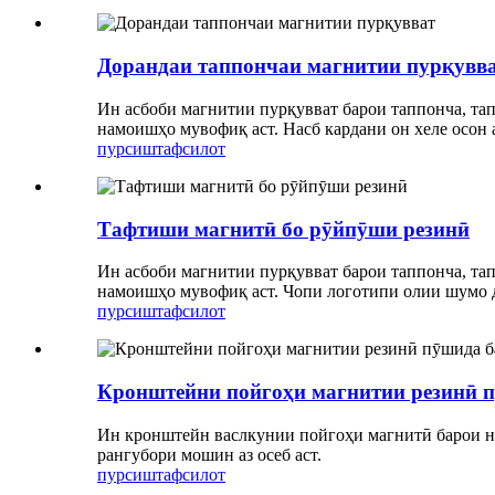
Дорандаи таппончаи магнитии пурқувв
Ин асбоби магнитии пурқувват барои таппонча, тап
намоишҳо мувофиқ аст. Насб кардани он хеле осон 
пурсиш
тафсилот
Тафтиши магнитӣ бо рӯйпӯши резинӣ
Ин асбоби магнитии пурқувват барои таппонча, тап
намоишҳо мувофиқ аст. Чопи логотипи олии шумо да
пурсиш
тафсилот
Кронштейни пойгоҳи магнитии резинӣ 
Ин кронштейн васлкунии пойгоҳи магнитӣ барои н
рангубори мошин аз осеб аст.
пурсиш
тафсилот