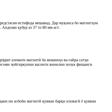
редстасия истифода мешавад. Дар муқоиса бо магнитҳои
Андозаи қубур аз 37 то 80 мм аст.
ripper аломати магнитӣ ба мошинҳо ва ғайра сатҳи
р ҳангоми ҷойгиркунии васоити винилии нозук фишанги
дани ин асбоби магнитӣ қувваи барқи иловагӣ ё қувваи