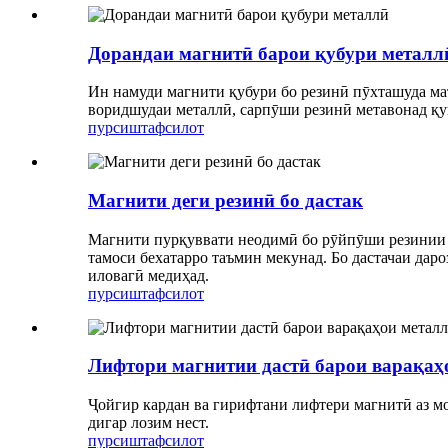
Дорандаи магнитӣ барои қубури металл
Ин намуди магнити қубури бо резинӣ пӯхташуда ма
воридшудаи металлӣ, сарпӯши резинӣ метавонад қув
пурсиш
тафсилот
Магнити деги резинӣ бо дастак
Магнити пурқуввати неодимӣ бо рӯйпӯши резинии ба
тамоси бехатарро таъмин мекунад. Бо дастачаи дар
иловагӣ медиҳад.
пурсиш
тафсилот
Лифтори магнитии дастӣ барои варақаҳ
Ҷойгир кардан ва гирифтани лифтери магнитӣ аз мо
дигар лозим нест.
пурсиш
тафсилот