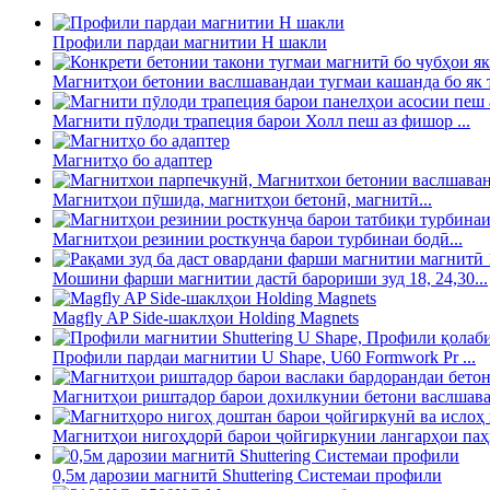
Профили пардаи магнитии H шакли
Магнитҳои бетонии васлшавандаи тугмаи кашанда бо як т
Магнити пӯлоди трапеция барои Холл пеш аз фишор ...
Магнитҳо бо адаптер
Магнитҳои пӯшида, магнитҳои бетонӣ, магнитӣ...
Магнитҳои резинии росткунҷа барои турбинаи бодӣ...
Мошини фарши магнитии дастӣ барориши зуд 18, 24,30...
Magfly AP Side-шаклҳои Holding Magnets
Профили пардаи магнитии U Shape, U60 Formwork Pr ...
Магнитҳои риштадор барои дохилкунии бетони васлшаван
Магнитҳои нигоҳдорӣ барои ҷойгиркунии лангарҳои паҳн
0,5м дарозии магнитӣ Shuttering Системаи профили