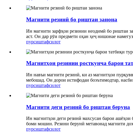
Магнити резинӣ бо риштаи занона
Ин магнити зарфҳои резинии неодимӣ бо риштаи за
аст. Он дар рӯи предмети оҳан ҳеҷ нишонае намегу
пурсиш
тафсилот
Магнитҳои резинии росткунҷа барои та
Ин навъи магнити резинӣ, ки аз магнитҳои пурқув
мебошад. Он дорои истифодаи боэътимодтар, насби
пурсиш
тафсилот
Магнити деги резинӣ бо риштаи беруна
Ин магнитҳои деги резинӣ махсусан барои ашёҳои 
боми мошин. Резини берунӣ метавонад магнити дохи
пурсиш
тафсилот