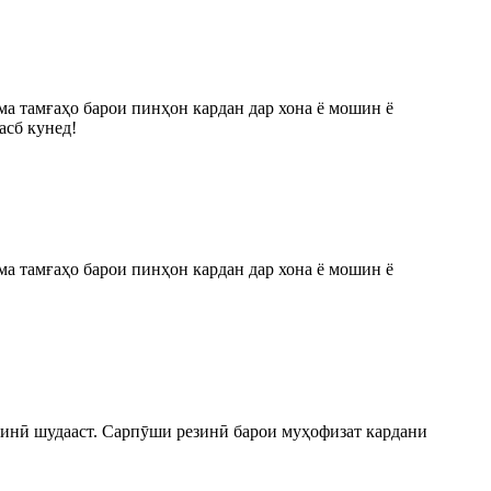
а тамғаҳо барои пинҳон кардан дар хона ё мошин ё
асб кунед!
а тамғаҳо барои пинҳон кардан дар хона ё мошин ё
инӣ шудааст. Сарпӯши резинӣ барои муҳофизат кардани