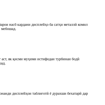
арои насб кардани дисплейҳо ба сатҳи металлӣ комил
ӣ мебошад.
 аст, як қисми муҳими истифодаи турбинаи бодӣ
шад.
онанди дисплейҳои таблиғотӣ ё дурахши бехатарӣ дар