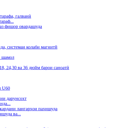
араф...
да...
шуда ва...