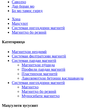
Саволҳо
Дар бораи мо
Бо мо тамос гиред
Хона
Маҳсулот
Системаи нигоҳдории магнитӣ
Магнитҳо бо резинӣ
Категорияҳо
Магнитҳои неодимӣ
Системаи филтратсияи магнитӣ
Системаи пардаи магнитӣ
Магнитҳои пӯшида
Профили пардаи магнитӣ
Пластинҳои магнитӣ
Лавозимотҳои бетонии васлшаванда
Системаи нигоҳдории магнитӣ
Магнитҳо
Магнитҳо бо резинӣ
Муносибати магнитҳо
Маҳсулоти хусусият