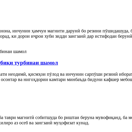
нона, инчунин ҳамчун магнити дарунӣ бо резини пӯшидашуда, б
зорад, ки дорои иҷрои хуби зидди зангзанӣ дар истифодаи берун
тбиқи турбинаи шамол
вати неодимӣ, қисмҳои пӯлод ва инчунин сарпӯши резинӣ иборат
 осонтар ва нигоҳдории камтари минбаъда бидуни кафшер мебо
ба таври магнитӣ собитшуда бо риштаи беруна мувофиқанд, ба м
лиро аз осеб ва зангзанӣ муҳофизат кунад.