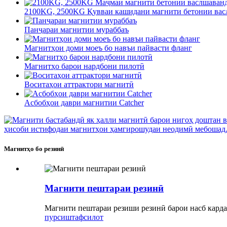
2100KG, 2500KG Қувваи кашидани магнити бетонии васл
Панҷараи магнитии мураббаъ
Магнитҳои доми моеъ бо навъи пайвасти фланг
Магнитҳо барои нардбони пилотӣ
Воситаҳои аттрактори магнитӣ
Асбобҳои даври магнитии Catcher
Магнитҳо бо резинӣ
Магнити пештараи резинӣ
Магнити пештараи резиши резинӣ барои насб кардан
пурсиш
тафсилот