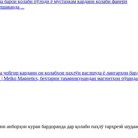
шаванда ...
и анборҳои кураи бардоранда дар қолаби паҳлӯ тарҳрезӣ шудаа