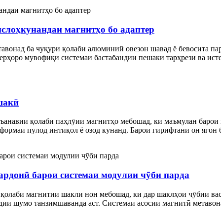
слоҳкунандаи магнитҳо бо адаптер
авонад ба чуқури қолаби алюминий овезон шавад ё бевосита пар
терҳоро мувофиқи системаи бастабандии пешакӣ тарҳрезӣ ва ист
шакӣ
ъанавии қолаби паҳлӯии магнитҳо мебошад, ки маъмулан барои 
тформаи пӯлод интиқол ё озод кунанд. Барои гирифтани он ягон 
ардонӣ барои системаи модулии чӯби парда
қолаби магнитии шакли нон мебошад, ки дар шаклҳои чӯбии ва
ии шумо танзимшаванда аст. Системаи асосии магнитӣ метавона