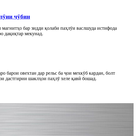
ҳлӯии чӯбин
и магнитҳо бар зидди қолаби паҳлӯи васлшуда истифода
ро дақиқтар мекунад.
о барои овехтан дар рельс ба ҷои мехкӯб кардан, болт
ои дастгирии шаклҳои паҳлӯ хеле қавӣ бошад.