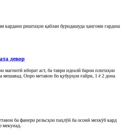
кам кардани риштаҳои қаблан буридашуда ҳангоми гардиш
ата девор
 магнитӣ иборат аст, ба таври идеалӣ барои плитаҳои
а мешавад. Онро метавон бо қубурҳои ғайри, 1 ё 2 дона
етавон ба фанери рельсҳои паҳлӯӣ ба осонӣ мехкӯб кард
р мекунад.