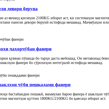
ли девори беруна
н аз якчанд қисмҳои 2100KG иборат аст, ки системаҳои магнит
сохтани панели девори берунӣ истифода мешавад. Маҷмӯаҳои ил
лоҳи чаҳорчӯбаи фанери
ии қувваи пӯшида бо тарҳи даста мебошад. Он метавонад бевоси
и шаклҳои фанери бо сӯрохиҳои интегралӣ истифода мешавад.
шаклҳои чӯби пешқадами фанери
лоҳи бастабандии пешакӣ, маъмулан барои фанера ё шаклҳои чӯб
ртии магнитҳои қуттии 1800KG/2100KG бо қавсаҳо иборат аст.