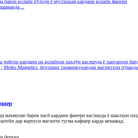
шаванда ...
фшер
 маъмулан барои насб кардани фанери васлшуда ё шаклҳои паҳл
штейн дар корпуси магнити тугма кафшер карда мешавад.