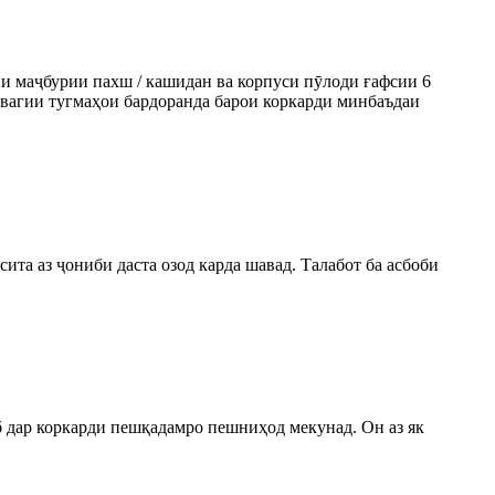
ии маҷбурии пахш / кашидан ва корпуси пӯлоди ғафсии 6
овагии тугмаҳои бардоранда барои коркарди минбаъдаи
та аз ҷониби даста озод карда шавад. Талабот ба асбоби
 дар коркарди пешқадамро пешниҳод мекунад. Он аз як