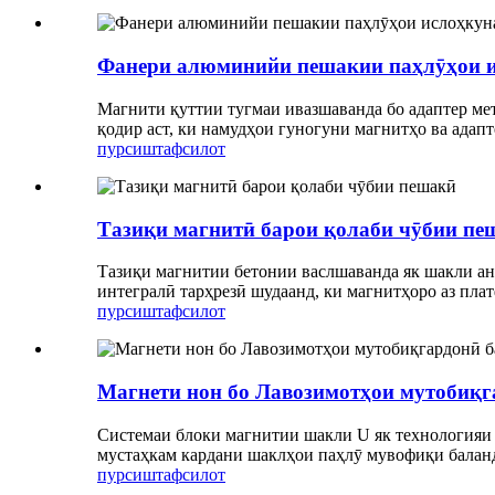
Фанери алюминийи пешакии паҳлӯҳои и
Магнити қуттии тугмаи ивазшаванда бо адаптер мет
қодир аст, ки намудҳои гуногуни магнитҳо ва адап
пурсиш
тафсилот
Тазиқи магнитӣ барои қолаби чӯбии пе
Тазиқи магнитии бетонии васлшаванда як шакли ан
интегралӣ тарҳрезӣ шудаанд, ки магнитҳоро аз пла
пурсиш
тафсилот
Магнети нон бо Лавозимотҳои мутобиқг
Системаи блоки магнитии шакли U як технологияи 
мустаҳкам кардани шаклҳои паҳлӯ мувофиқи баланд
пурсиш
тафсилот