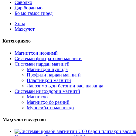
Саволҳо
Дар бораи мо
Бо мо тамос гиред
Хона
Маҳсулот
Категорияҳо
Магнитҳои неодимӣ
Системаи филтратсияи магнитӣ
Системаи пардаи магнитӣ
Магнитҳои пӯшида
Профили пардаи магнитӣ
Пластинҳои магнитӣ
Лавозимотҳои бетонии васлшаванда
Системаи нигоҳдории магнитӣ
Магнитҳо
Магнитҳо бо резинӣ
Муносибати магнитҳо
Маҳсулоти хусусият