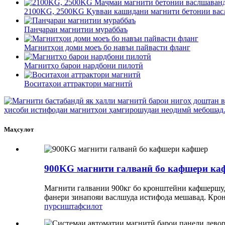
2100KG, 2500KG Қувваи кашидани магнити бетонии васл
Панҷараи магнитии мураббаъ
Магнитҳои доми моеъ бо навъи пайвасти фланг
Магнитҳо барои нардбони пилотӣ
Воситаҳои аттрактори магнитӣ
Маҳсулот
900KG магнити галванӣ бо кафшери ка
Магнити галвании 900кг бо кронштейни кафшершуда
фанери зинапояи васлшуда истифода мешавад. Крон
пурсиш
тафсилот