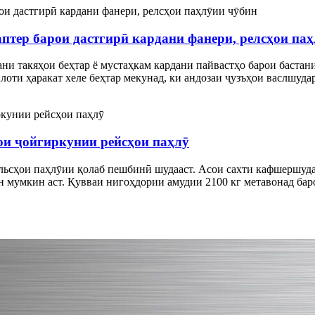
птер барои дастгирӣ кардани фанери, релсҳои па
ни такяҳои беҳтар ё мустаҳкам кардани пайвастҳо барои бастан
оти ҳаракат хеле беҳтар мекунад, ки андозаи ҷузъҳои васлшуда
ои ҷойгиркунии рейсҳои паҳлӯ
льсҳои паҳлӯии қолаб пешбинӣ шудааст. Асои сахти кафшершудар
ан мумкин аст. Қувваи нигоҳдории амудии 2100 кг метавонад бар