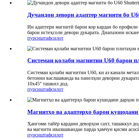
Дучандон девори адаптер магнити бо U6
Ин адаптери магнитӣ барои кор кардан бо профили
барои истеҳсоли девори дукарата. Диапазони исканҷа
пурсиш
тафсилот
Системаи қолаби магнитии U60 барои пл
Системаи қолаби магнитии U60, ки аз канали метал
бетонии васлшаванда ва панелҳои девории дукарата 
10х45° ташкил дод.
пурсиш
тафсилот
Магнитҳо ва адаптерҳо барои кушодани
Ҳангоми тайёр кардани деворҳои сахт, ташаккул дод
ва магнити ивазшавандаи парда ҳамчун қисми асосӣ
пурсиш
тафсилот