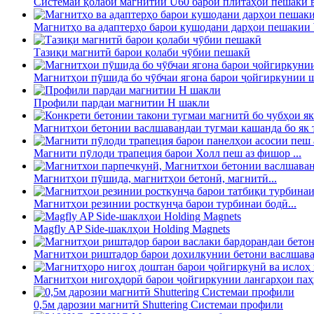
Системаи қолаби магнитии U60 барои плитаҳои пешакӣ ва
Магнитҳо ва адаптерҳо барои кушодани дарҳои пешакии
Тазиқи магнитӣ барои қолаби чӯбии пешакӣ
Магнитҳои пӯшида бо чӯбчаи ягона барои ҷойгиркунии ш
Профили пардаи магнитии H шакли
Магнитҳои бетонии васлшавандаи тугмаи кашанда бо як т
Магнити пӯлоди трапеция барои Холл пеш аз фишор ...
Магнитҳои пӯшида, магнитҳои бетонӣ, магнитӣ...
Магнитҳои резинии росткунҷа барои турбинаи бодӣ...
Magfly AP Side-шаклҳои Holding Magnets
Магнитҳои риштадор барои дохилкунии бетони васлшаван
Магнитҳои нигоҳдорӣ барои ҷойгиркунии лангарҳои паҳн
0,5м дарозии магнитӣ Shuttering Системаи профили