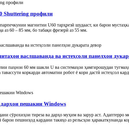
0 Shuttering профили
 парпечкунии магнитии U60 тарҳрезӣ шудааст, ки барои мустаҳ
 аз 60 – 85 мм, бо табақи фрезерӣ аз 55 мм.
итаҳои васлшаванда ва истеҳсоли панелҳои дукар
лии паҳнои 60 мм шакли U ва системаҳои ҳамгирошудаи тугмаҳои
тавассути коркарди автоматии робот ё кори дастӣ истеҳсол кард
 дарҳои пешакии Windows
ани сӯрохиҳои тиреза ва дарҳо муҳим ва зарур аст. Адаптерро м
 барои пешниҳод кардани такяҳо аз рельсҳои ҳаракаткунанда ко