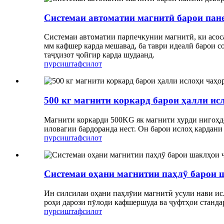
Системаи автоматии магнитӣ барои пане
Системаи автоматии парпечкунии магнитӣ, ки асоса
мм кафшер карда мешавад, ба таври идеалӣ барои 
таҷҳизот ҷойгир карда шудаанд.
пурсиш
тафсилот
500 кг магнити коркард барои ҳалли ис
Магнити коркарди 500KG як магнити хурди нигоҳдор
иловагии бардоранда нест. Он барои ислоҳ кардан
пурсиш
тафсилот
Системаи оҳани магнитии паҳлӯ барои 
Ин силсилаи оҳани паҳлӯии магнитӣ усули нави ис
роҳи дарози пӯлоди кафшершуда ва ҷуфтҳои станда
пурсиш
тафсилот