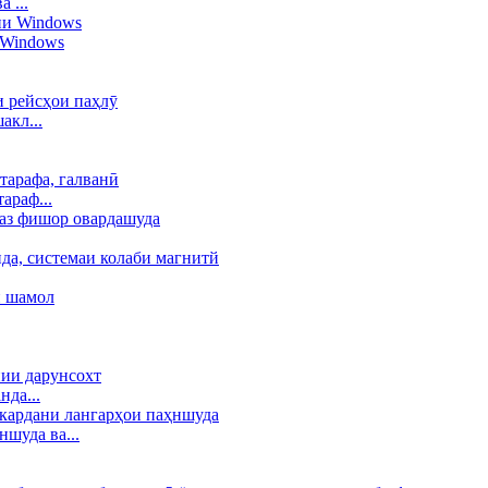
 ...
 Windows
акл...
араф...
да...
шуда ва...