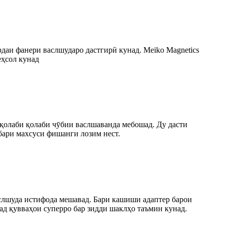
даи фанери васлшударо дастгирӣ кунад. Meiko Magnetics
еҳсол кунад
қолаби қолаби чӯбии васлшаванда мебошад. Ду дасти
бари махсуси фишанги лозим нест.
слшуда истифода мешавад. Бари кашиши адаптер барои
д қувваҳои суперро бар зидди шаклҳо таъмин кунад.