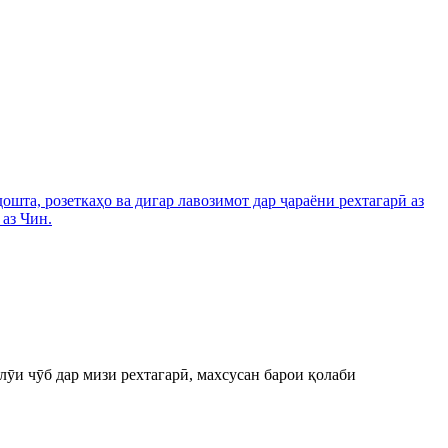
ӯи чӯб дар мизи рехтагарӣ, махсусан барои қолаби