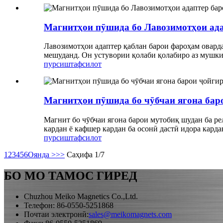
Магнитҳои пӯшида бо Лавозимотҳои ада
Лавозимотҳои адаптер қаблан барои фароҳам оварда
мешуданд. Он устувории қолаби қолабиро аз мушкил
пурсиш
тафсилот
Магнитҳои пӯшида бо чӯбчаи ягона бар
Магнит бо чӯбчаи ягона барои мутобиқ шудан ба ре
кардан ё кафшер кардан ба осонӣ дастӣ идора кард
пурсиш
тафсилот
1
2
3
4
5
6
Оянда >
>>
Саҳифа 1/7
БО МО ТАМОС ГИРЕД
Chuzhou Meiko Magnetics Co.,Ltd.
Телефон: 86-0550-5251868
Почтаи электронӣ:
sales@meikomagnets.com