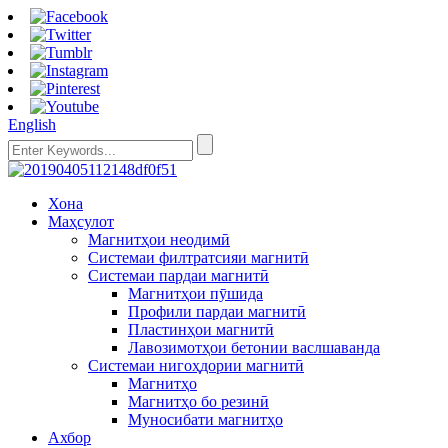
English
Хона
Маҳсулот
Магнитҳои неодимӣ
Системаи филтратсияи магнитӣ
Системаи пардаи магнитӣ
Магнитҳои пӯшида
Профили пардаи магнитӣ
Пластинҳои магнитӣ
Лавозимотҳои бетонии васлшаванда
Системаи нигоҳдории магнитӣ
Магнитҳо
Магнитҳо бо резинӣ
Муносибати магнитҳо
Ахбор